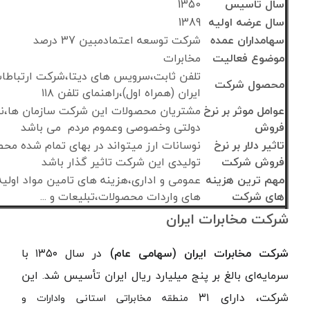
سال تاسیس
1350
سال عرضه اولیه
1389
سهامداران عمده
شركت توسعه اعتمادمبين 37 درصد
موضوع فعالیت
مخابرات
تلفن ثابت،سرویس های دیتا،شرکت ارتباطا
محصول شرکت
ایران (همراه اول)،راهنمای تلفن ۱۱۸
عوامل موثر بر نرخ
مشتریان محصولات این شرکت سازمان ها،ن
فروش
دولتی وخصوصی وعموم مردم می باشد
تاثیر دلار بر نرخ
نوسانات ارز میتواند در بهای تمام شده مح
فروش شرکت
تولیدی این شرکت تاثیر گذار باشد
مهم ترین هزینه
عمومی و اداری،هزینه های تامین مواد اولیه
های شرکت
های واردات محصولات،تبلیعات و ...
شرکت مخابرات ایران
شرکت مخابرات ایران (سهامی عام)
در سال ۱۳۵۰
با
سرمایه‌ای بالغ بر پنج میلیارد ریال ایران تأسیس شد. این
شرکت، دارای ۳۱
منطقه مخابراتی استانی وادارات و