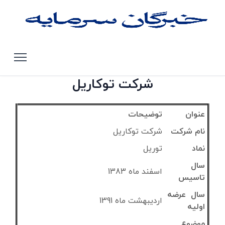
صفحه اصلی
تحلیل سهام بورس تهران
توریل
شرکت توکاریل
عنوان
توضیحات
نام شرکت
شرکت توکاریل
نماد
توریل
سال
اسفند ماه 1383
تاسیس
سال عرضه
اردیبهشت ماه 1391
اولیه
موضوع