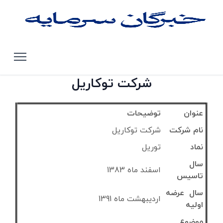
صفحه اصلی
تحلیل سهام بورس تهران
توریل
شرکت توکاریل
عنوان
توضیحات
نام شرکت
شرکت توکاریل
نماد
توریل
سال
اسفند ماه 1383
تاسیس
سال عرضه
اردیبهشت ماه 1391
اولیه
موضوع