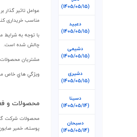
(1405/05/15)
عوامل تاثیر گذار ب
مناسب خریداری کنند
دعبید
(1405/05/15)
با توجه به شرایط م
چالش شده است.
دشیمی
(1405/05/15)
مشتریان محصولات ا
دشیری
ويژگي هاي خاص محصو
(1405/05/15)
دسینا
محصولات و فع
(1405/05/14)
محصولات شرکت گلوک
دسبحان
پوسته، خمير صابون،
(1405/05/14)