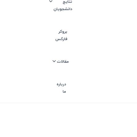
نتایج
دانشجویان
د و شکر
سته،چسب
بروکر
فارکس
مناسب
ده محصولات
مقالات
زی خطوط
درباره
ما
در سال 1349 تاسیس گردید و در شهر صنعتی البرز قزوین آغاز به کار نمود. این شرکت در سال 1378 در