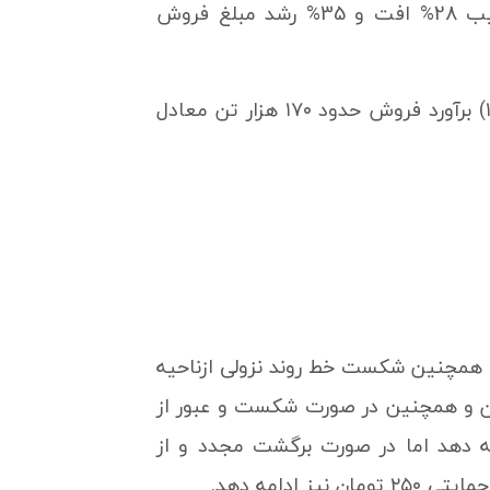
فروش داشته که در مقایسه با حجم و مبلغ فروش سال گذشته به ترتیب 28% افت و 35% رشد مبلغ فروش
همچنین نماد غگل برای سال مالی آتی خود (منتهی به ۳۱ شهریور ماه ۱۴۰۲) برآورد فروش حدود ۱۷۰ هزار تن معادل
و همچنین شکست خط روند نزولی ازناحیه
ومان رشدی را آغاز کرده که طی آن مقاومت ناحیه ۵۵۰ تومان و همچنین در صورت شکست و عبور از
ا تا ناحیه مقاومتی 820 تومان نیز ادامه دهد اما در صورت برگشت مجدد و از
دامه دهد.