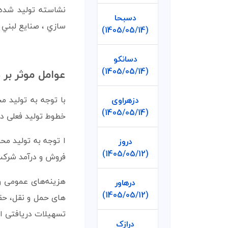
نشاسته توليد شده
دسبحا
سازي ، صنايع لبني ،
(1405/05/14)
دسانکو
(1405/05/14)
عوامل موثر بر 
با توجه به تولید 
دزهراوی
(1405/05/14)
خطوط تولید فعلی دار
ا توجه به تولید م
دروز
(1405/05/12)
فروش و درآمد شرکت
هزینه‌های عمومی و 
درهاور
(1405/05/12)
های حمل و نقل، حقو
تسهیلات دریافتی از
درازک