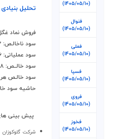
(1405/05/10)
تحلیل بنیادی صورت مالی 12
فنوال
(1405/05/10)
فروش نماد غگل: 66
سود ناخالـص:
3
فملی
(1405/05/10)
سود عملیاتی: 426
سود خالــص: 388
فسپا
سود خالـص هر سه
(1405/05/10)
حاشیه سود خالص:
فروی
(1405/05/10)
پیش بینی های
فخوز
(1405/05/10)
شرکت گلوکوزان