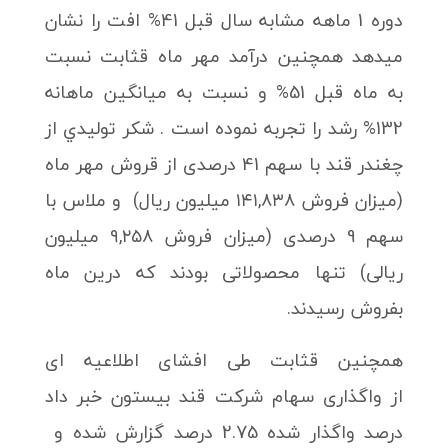
دوره 1 ماهه مشابه سال قبل 41% افت را نشان
میدهد همچنین درآمد مهر ماه قثابت نسبت
به ماه قبل 51% و نسبت به میانگین ماهانه
132% رشد را تجربه نموده است . شکر توليدي از
چغندر قند با سهم 41 درصدی از قروش مهر ماه
(میزان فروش ۱۴۱,۸۳۸ میلیون ریال) و ملاس با
سهم 9 درصدی (میزان فروش ۹,۲۵۸ میلیون
ریالی) تنها محصولاتی بودند که درین ماه
بفروش رسیدند.
همچنین قثابت طی افشای اطلاعیه ای
از واگذاری سهام شركت قند بیستون خبر داد
درصد واگذار شده 2.75 درصد گزارش شده و