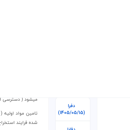
سال عرضه اولیه
موضوع فعالیت
محصول شرکت
مواد اولیه شرک
عوامل موثر بر ن
تاثیر دلار بر ن
مهم ترین هزین
سهامداران عمده
کاما
از تولید کنندگ
میشود . ( برون سپار
آخرین آپدیت ها
عمده فعالیت های 
میشود ( دسترسی ارزا
دفرا
(1405/05/15)
تامین مواد اولیه 
شده فرایند استخراج
دفارا