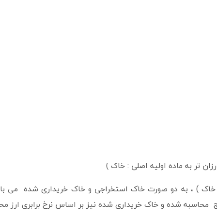
اسفند 1382
استخراج کانه های فلزی
کنسانتره سولفور روی و سرب ، کرینات روی و سرب، 
ت
استخراج از معادن
رخ فروش
نرخ فروش داخلی محصولات توسط هیئت مدیره و نرخ فر
رخ فروش شرکت
با توجه به صادراتی بودن محصول شرکت افزایش نرخ 
ه های شرکت
مواد مستقیم مصرفی و سربار تولید
شرکت گروه صنعتی و معدنی امیر 50 درصد و شرکت خدماتی بازرگانییمان امیر 13 درصد
ان کنسانتره سرب و روی در ایران میباشد . تمامی مراحل تولید از ا
ی ندارد )
شرکت : فعالیت های اکتشافی و استخراجی بوده و این اکتشاف
ن تر به ماده اولیه اصلی : خاک )
( خاک ) ، به دو صورت خاک استخراجی و خاک خریداری شده می با
 محاسبه شده و خاک خریداری شده نیز بر اساس نرخ برابری ارز مح