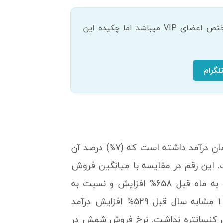
دسترسی کامل و به روز به این بخش از تحلیل های 300 سهم معروف بازار، مختص اعضای VIP میباشد اما چکیده این
لگرام
کاما در دوره یک ماهه منتهی به 29 اسفند ماه 1400، مبلغ 22.9 میلیارد تومان درآمد داشته است که (7%) درصد آن
ت شرکت است. این رقم در مقایسه با میانگین فروش
3 ماهه پاییز کاهش 53 درصدی داشته درآمد شرکت در این دوره نسبت به ماه قبل 658% افزایش و نسبت به
میانگین ماه های قبل 66% کاهش داشته است. شرکت نسبت به دوره 1 مشابه سال قبل 529% افزایش درآمد
ساند ولی فروش کنسانتره نداشت. نرخ فروش شمش در