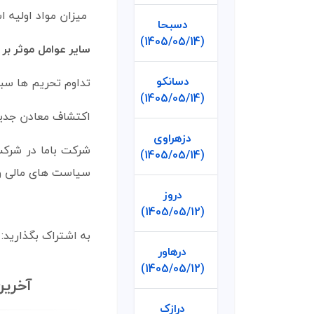
میزان مواد اولیه ا
دسبحا
(1405/05/14)
سایر عوامل موثر بر 
دسانکو
تداوم تحریم ها سب
(1405/05/14)
اکتشاف معادن جدید
دزهراوی
شرکت باما در شرک
(1405/05/14)
سیاست های مالی و ع
دروز
(1405/05/12)
به اشتراک بگذارید:
درهاور
(1405/05/12)
آخرین
درازک