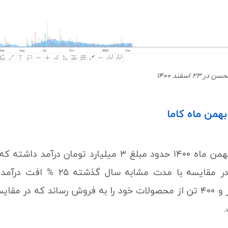
 اسفند 1400
همن ماه کاما
% و همچنین در مقایسه با م