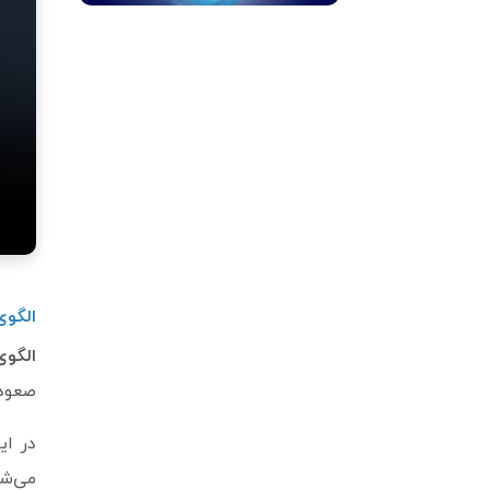
الگو
الگوی ک
صعودی
می‌شو