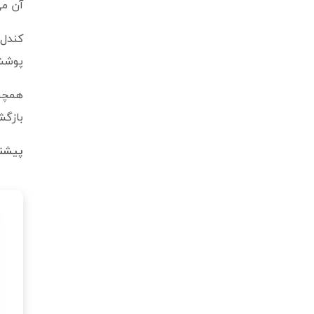
آن می
پوشش 
همچنی
بازگش
پیشنه