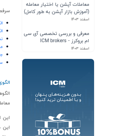
معاملات آپشن یا اختیار معامله
سرفصل
(آموزش بازار آپشن به طور کامل)
اسفند 1403
الگ
ال
معرفی و بررسی تخصصی آی سی
نش
ام بروکرز - ICM brokers
مف
اسفند 1403
جم
سو
الگوی ک
الگوه
معامل
این ا
این م