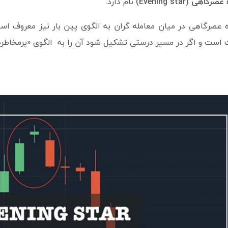
 عصرگاهی (
Evening star
)
نام دارد.
 عصرگاهی در میان معامله گران به الگوی پین بار نیز معروف اس
است و اگر در مسیر درستی تشکیل شود آن را به الگوی «پرمخاطره‌ا