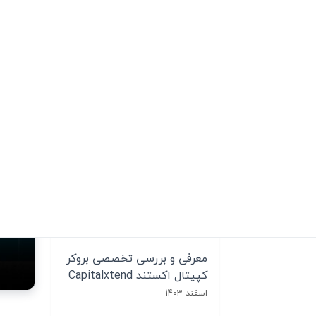
ثروت آفرینی
(8)
بازارهای جهانی
(19)
پر بازدید ترین مقالات
چگونه در بورس آمریکا
سرمایه‌گذاری کنیم؟
مرداد 1404
نقد و بررسی بروکر لایت فایننس
- مزایا و معایب لایت فارکس!
اسفند 1403
معرفی و بررسی تخصصی بروکر
کپیتال اکستند Capitalxtend
اسفند 1403