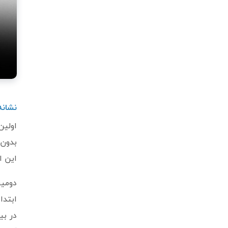
نشانه
بدون 
این ا
دومین
ابتدا
در بی