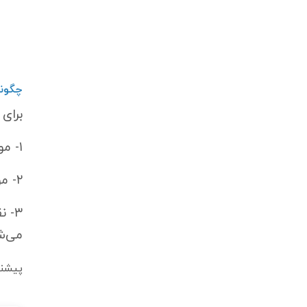
چگونه
برای
۱- موج اول (
۲- موج دوم (
۳- نقطه پایان پولبک (
می‌ش
پیشنه