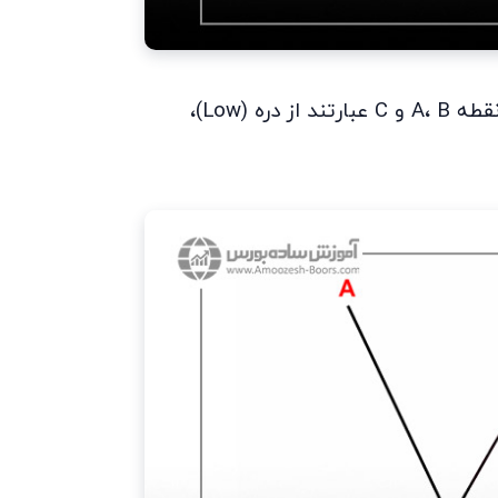
نقطه
B
،
A
و
C
عبارتند از دره (
Low
)،