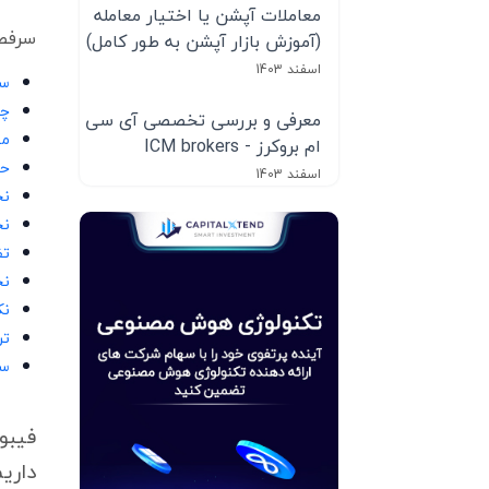
معاملات آپشن یا اختیار معامله
سرفصل
(آموزش بازار آپشن به طور کامل)
اسفند 1403
سط
چگ
معرفی و بررسی تخصصی آی سی
مه
ام بروکرز - ICM brokers
حم
اسفند 1403
نح
نح
تف
نح
نک
تر
سو
فیبو
داریم