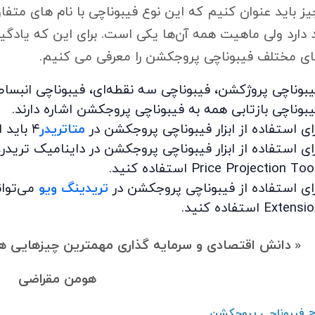
ز باید عنوان کنیم که این نوع فیبوناچی با نام های متفاو
 دارد ولی ماهیت همه آن‌ها یکی است. برای این که یادگیری
های مختلف فیبوناچی پروجکشن را معرفی می کنیم.
بوناچی پروژکشن، فیبوناچی سه نقطه‌ای، فیبوناچی انبسا
بوناچی بازتابی همه به فیبوناچی پروجکشن اشاره دارند.
ای استفاده از ابزار فیبوناچی پروجکشن در
متاتریدر
۴ باید از گزینه
ای استفاده از ابزار فیبوناچی پروجکشن در داینامیک تریدر،
Price Projection Too
ای استفاده از فیبوناچی پروجکشن در
تریدینگ ویو
Extensio
استفاده کنید.
«
دانش اقتصادی و سرمایه گذاری مهمترین چیزهایی هست
هومن مقراضی
 فیبوناچی پروجکشن