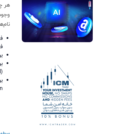
هر چی
وجود
نام‌
فی
فی
بر
بر
) استفاده کنید.
l
بر
n‌
سطوح