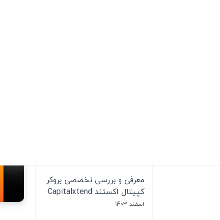
ثروت آفرینی
(8)
بازارهای جهانی
(19)
پر بازدید ترین مقالات
چگونه در بورس آمریکا
سرمایه‌گذاری کنیم؟
مرداد 1404
نقد و بررسی بروکر لایت فایننس
- مزایا و معایب لایت فارکس!
اسفند 1403
معرفی و بررسی تخصصی بروکر
کپیتال اکستند Capitalxtend
اسفند 1403