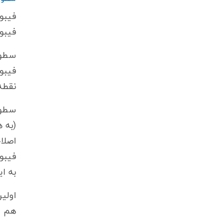
فیبو
فیبو
سطوح
فیبو
نقطه
سطوح
(به 
اصلا
فیبو
به ا
اولی
هم ی