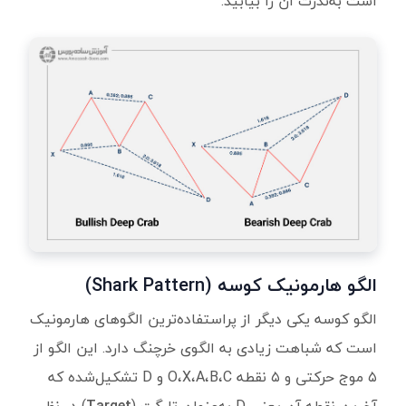
است به‌ندرت آن را بیابید.
الگو هارمونیک کوسه (Shark Pattern)
الگو کوسه یکی دیگر از پراستفاده‌ترین الگوهای هارمونیک
است که شباهت زیادی به الگوی خرچنگ دارد. این الگو از
۵ موج حرکتی و ۵ نقطه O،X،A،B،C و D تشکیل‌شده که