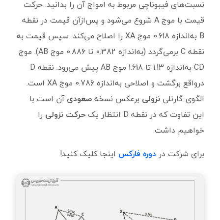
نسبت‌های فیبوناچی مربوط به امواج آن را بدانید. حرکت
قیمت با موج A شروع می‌شود و پس‌ازآن قیمت در نقطه
B به‌اندازه 0.618 موج XA را اصلاح می‌کند. سپس قیمت به
نقطه C برمی‌گردد (به‌اندازه 0.382 تا 0.886 موج AB). موج
CD به‌اندازه 1.13 تا 1.618 موج AB پیش می‌رود. نقطه D
درواقع برگشت و اصلاحی به‌اندازه 0.786 موج XA است.
الگوی گارتلی
نزولی
برعکس نسخه
صعودی
آن است با
این تفاوت که در نقطه D انتظار یک
حرکت نزولی
را
خواهیم داشت.
برای شرکت در
دوره فارکس
اینجا کلیک کنید!