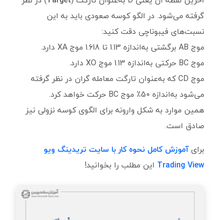
آخرین نقطه آن یعنی D به‌عنوان تارگت (
Target
) در نظر
گرفته می‌شود. در الگو کوسه صعودی باید به این
نسبت‌های فیبوناچی دقت کنید:
موج AB برگشتی به‌اندازه 1.13 تا 1.618 موج XA دارد.
موج BC حرکتی به‌اندازه 1.13 موج XO دارد.
موج CD که به‌عنوان تارگت معامله گران در نظر گرفته
می‌شود به‌اندازه 50٪ موج BC حرکت خواهد کرد.
همین موارد به شکل وارونه برای الگوی کوسه نزولی نیز
صادق است.
برای
آموزش کامل نحوه کار با سایت تریدینگ ویو
Trading View
این مطلب را بخوانید!