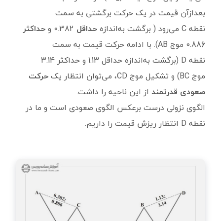
بعدازآن قیمت در یک حرکت برگشتی به سمت
نقطه C می‌رود ( برگشت به‌اندازه
حداقل
0.382 و
حداکثر
0.886 موج AB). با ادامه حرکت قیمت به سمت
نقطه D (برگشت به‌اندازه حداقل 1.13 و حداکثر 3.14
موج BC) و تشکیل موج CD، می‌توان انتظار یک
حرکت
صعودی قدرتمند
از این ناحیه را داشت.
الگوی نزولی درست برعکس الگوی صعودی است و ما در
نقطه D انتظار ریزش قیمت را داریم.