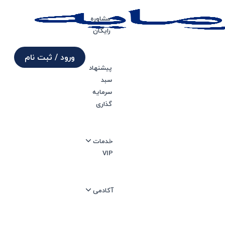
مشاوره
رایگان
ورود / ثبت نام
پیشنهاد
سبد
دینگ ویو؟
سرمایه
گذاری
آخرین بروزرسانی 17 مرداد 1402
خدمات
زمان انتشار 20 مهر 1401
VIP
آکادمی