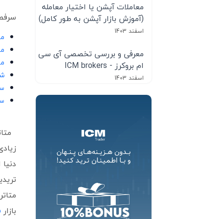
معاملات آپشن یا اختیار معامله
سرفصل
(آموزش بازار آپشن به طور کامل)
اسفند 1403
مت
مع
معرفی و بررسی تخصصی آی سی
مع
ام بروکرز - ICM brokers
شب
اسفند 1403
سخ
سو
متات
زیادی
دنیا 
تریدی
متاتر
بازار
ف