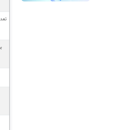
تعدا
ب
د