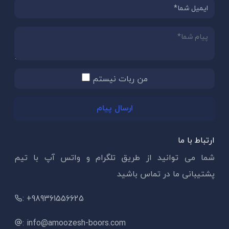
من ربات نیستم
ارسال پیام
ارتباط با ما
شما می توانید از طریق تلگرام و واتس آپ با تیم
پشتیبانی ما در تماس باشید
: +989361556625
: info@amoozesh-boors.com