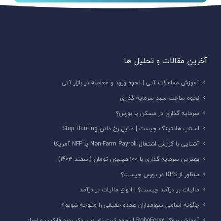
آخرین مقالات و تحلیل ها
آموزش معاملات آتی | نحوه ورود و معامله در بازار آتی
نحوه ساخت سبد سرمایه گذاری
سرمایه گذاری در مسکن یا بورس؟
استاپ هانتینگ چیست | دلایل رخ دادن Stop Hunting
آشنایی با گزارش اشتغال Non-Farm Payroll یا NFP آمریکا
بهترین سرمایه گذاری با ۱۰۰ میلیون تومان (اسفند 1403)
منظور از DPS در بورس چیست؟
مالیات بر درآمد چیست؟ | انواع مالیات بر درآمد
چگونه اسامی سهامداران عمده حقیقی را متوجه شویم؟
آموزش بروکر RoboForex | نحوه ثبت نام در بروکر روبو فارکس و احراز