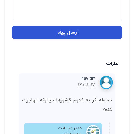
ارسال پیام
نظرات :
navid3
1401-11-17
معامله گر به کدوم کشورها میتونه مهاجرت
کنه؟
مدیر وبسایت