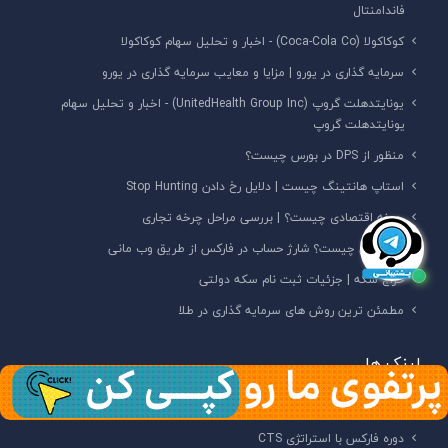
فاندامنتال
کوکاکولا (Coca-Cola Co) - اخبار و تحلیل سهام کوکاکولا
سرمایه گذاری در یورو | مزایا و معایب سرمایه گذاری در یورو
یونایتدهلت گروپ (UnitedHealth Group Inc) - اخبار و تحلیل سهام
یونایتدهلت گروپ
منظور از DPS در بورس چیست؟
استاپ هانتینگ چیست | دلایل رخ دادن Stop Hunting
چرخه اقتصادی چیست؟ | بررسی مراحل چرخه تجاری
وب مانی چیست؟ شارژ حساب در فارکس از طریق وب مانی
حراج سکه | جزئیات ثبت نام سکه دولتی
مطمئن ترین روش های سرمایه گذاری در طلا
لینک ها
درباره ما
دوره فارکس با استراتژی CTS