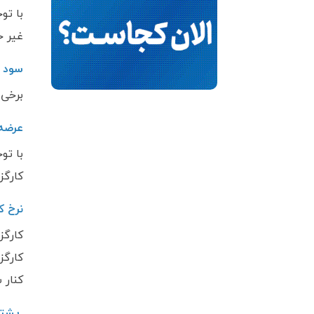
با تو
غیر ح
سود 
برخی 
عرضه 
با تو
کارگز
نرخ ک
کارگز
کارگز
کنار 
پشتی