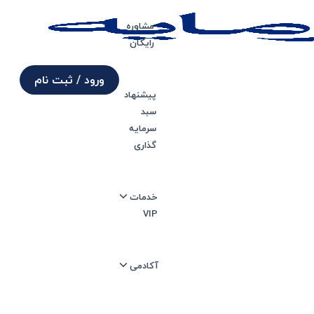
مشاوره
رایگان
ورود / ثبت نام
پیشنهاد
سبد
تر هستند؟
سرمایه
گذاری
آخرین بروزرسانی 14 خرداد 1403
خدمات
زمان انتشار 27 بهمن 1401
VIP
آکادمی