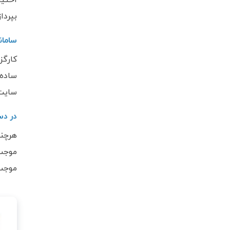
بپردا
سامان
کارگز
ساده 
سایت 
در د
هرچند
موجب 
موجب 