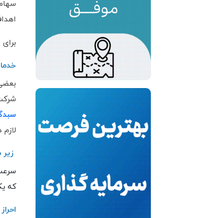
سهامد
اهداف
برای 
خدما
بعضی 
شرکت 
سبدگر
لازم 
زیر 
سرعت 
که یک
احراز