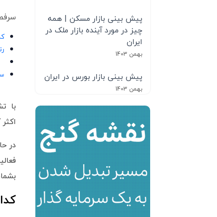
سرفصل
پیش بینی بازار مسکن | همه
چیز در مورد آینده بازار ملک در
کد
ایران
رت
بهمن 1403
سو
پیش بینی بازار بورس در ایران
بهمن 1403
با تش
اکثر 
فعالی
بشمار
کدا