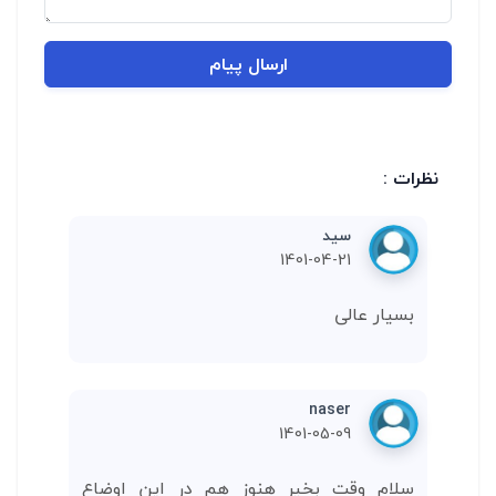
ارسال پیام
نظرات :
سید
1401-04-21
بسیار عالی
naser
1401-05-09
سلام وقت بخیر هنوز هم در این اوضاع