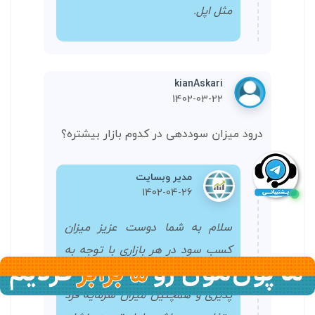
مثل اپل.
kianAskari
1402-03-22
درود میزان سوددهی در کدوم بازار بیشتره؟
مدیر وبسایت
1402-04-26
سلام به شما دوست عزیز میزان
کسب سود در هر بازاری با توجه به
دوره زمانی، استراتژی، میزان ریسک
پذیری و همچنین میزان سرمایه فرد