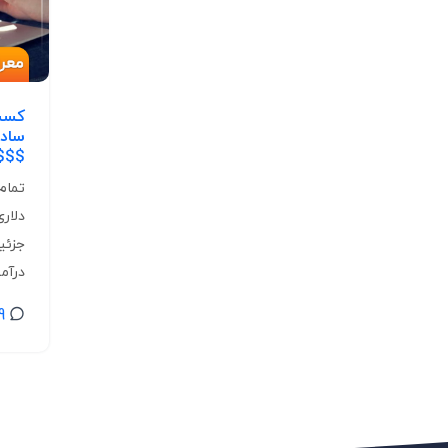
$$$
تمام
دلار
جزئی
درآمد
9