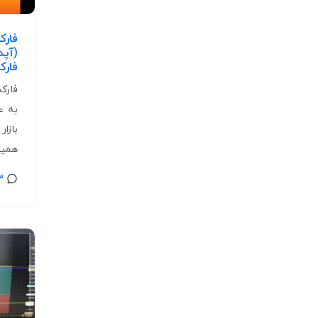
فار
فار
به ع
بازا
همین 
3