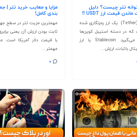
انه تتر چیست؟ دلیل
مزایا و معایب خرید تتر | جم
ماندن قیمت ارز USDT !!
بندی کامل!
تتر (Tether) یک ارز رمزنگاری شده
مهمترین مزیت تتر در سطح جها
که در دسته استیبل کوین‌ها
ثابت بودن ارزش آن یعنی برابری
قرار می‌گیرد. Stablecoin یا ارز
با قیمت دلار آمریکا است. م
ال باثبات، ارزش ...
مهمتر ...
0