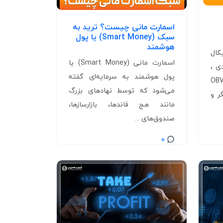
اسمارت مانی چیست؟ ترید به
سبک (Smart Money) یا پول
هوشمند
کال
اسمارت مانی (Smart Money) یا
ی ،
پول هوشمند به سرمایه‌ای گفته
یچیموکو، فیبوناچی، OBV،
می‌شود که توسط نهادهای بزرگ
گر و
مانند هج فاندها، بازارسازها،
صندوق‌های ...
0