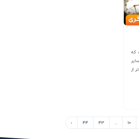
 که
ایر
ر از
›
44
43
...
10