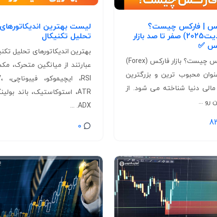
کس | فارکس چیست؟
لیست بهترین اندیکاتورهای
(آپدیت2025) صفر تا صد بازار
تحلیل تکنیکال
کس ✅
بهترین اندیکاتورهای تحلیل تکنی
فارکس چیست؟ بازار فارکس (Forex)
عبارتند از میانگین متحرک، مکد
نوان محبوب ترین و بزرگترین
RSI، ا
ر مالی دنیا شناخته می شود. از
ATR، استوکاستیک، باند بولین
رو ...
ADX. ...
8
0