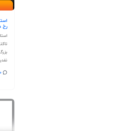
استا
رخ دادن g
تاکت
بزرگ
نقدین
0