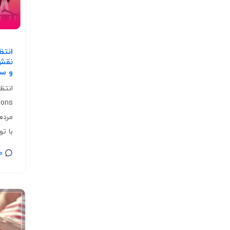
انتظ
نقش 
و سر
مردم 
با تو
0