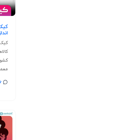
کیک
اندا
کیک 
کالا
کشور
معمولا
6