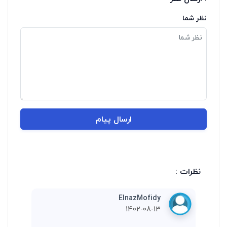
نظر شما
ارسال پیام
نظرات :
ElnazMofidy
1402-08-13