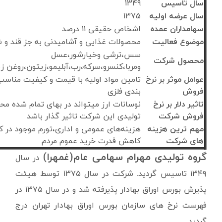
سال تاسیس
1349
سال عرضه اولیه
1375
سهامداران عمده
اشخاص حقیقی 11 درصد
موضوع فعالیت
محصولات غذایی و آشامیدنی به جز قند و 
سس،ترشی وخیارشور،عسل
محصول شرکت
ومربا،کنسرو،سرکه،رب،آبلیمو،زیتون،روغن زیت
عوامل موثر بر نرخ
تامین مواد اولیه با قیمت و کیفیت مناسب
فروش
بندی فلزی
تاثیر دلار بر نرخ
نوسانات ارز میتواند در بهای تمام شده م
فروش شرکت
تولیدی این شرکت تاثیر گذار باشد
مهم ترین هزینه
هزینه‌های عمومی و اداری،تورم موجود در ک
های شرکت
کاهش قدرت خرید عموم مردم
گروه تولیدی مهرام سهامی عام(غمهرا)
در سال
۱۳۴۹ تاسیس گردید. شرکت در سال ۱۳۷۵ توسط هیئت
پذیرش بورس اوراق بهادار پذیرفته شد و در سال ۱۳۷۵ در
فهرست نرخ های سازمان بورس اوراق بهادار تهران درج
گردید.