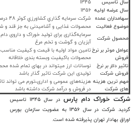
سال تاسیس
1345
سال عرضه اولیه
1356
سهامداران عمده
شركت سرمايه گذاري كشاورزي كوثر 48 درصد
موضوع فعالیت
محصولات غذایی و آشامیدنی به جز قند و ش
سرمایه‌گذاری برای تولید خوراک و داروی دام 
محصول شرکت
آبزیان و گوشت و تخم مرغ
عوامل موثر بر نرخ
تامین مواد اولیه با قیمت و کیفیت مناسب،
فروش
محصولات باکیفیت وبسته بندی خلاقانه
تاثیر دلار بر نرخ
نوسانات ارز میتواند در بهای تمام شده مح
فروش شرکت
تولیدی این شرکت تاثیر گذار باشد
مهم ترین هزینه
هزینه‌های عمومی و اداری،تورم می تواند تاث
های شرکت
در فروش و درآمد شرکت داشته باشد
شرکت خوراک دام پارس
در سال 1345 تاسیس
گردید. شرکت در سال 1356 به عضویت سازمان بورس
اوراق بهادار تهران پذیرفته شده است.