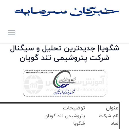
صفحه اصلی
تحلیل سهام بورس تهران
شگویا
شگویا| جدیدترین تحلیل و سیگنال
شرکت پتروشیمی تند گویان
عنوان
توضیحات
نام شرکت
پتروشیمی تند گویان
نماد
شگویا