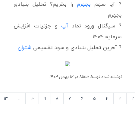
? آیا سهم
بجهرم
را بخریم؟ تحلیل بنیادی
بجهرم
? سیگنال ورود نماد
آپ
و جزئیات افزایش
سرمایه 1404
? آخرین تحلیل بنیادی و سود تقسیمی
شتران
نوشته شده توسط Mina در 12 بهمن 1404
13
...
10
9
8
7
6
5
4
3
2