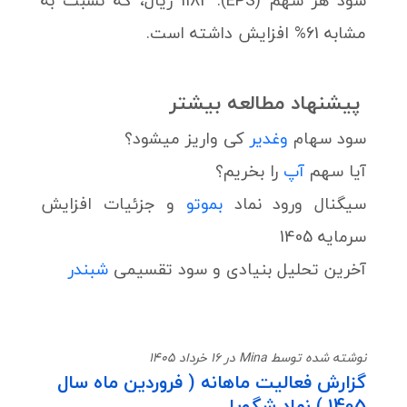
سود هر سهم (EPS): 1182 ریال، که نسبت به
مشابه 61% افزایش داشته است.
پیشنهاد مطالعه بیشتر
سود سهام
وغدیر
کی واریز میشود؟
آیا سهم
آپ
را بخریم؟
سیگنال ورود نماد
بموتو
و جزئیات افزایش
سرمایه 1405
آخرین تحلیل بنیادی و سود تقسیمی
شبندر
نوشته شده توسط Mina در 16 خرداد 1405
گزارش فعالیت ماهانه ( فروردین ماه سال
1405 ) نماد شگویا