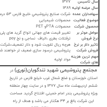
سال تاسیس
1377
سال عرضه اولیه
1389
سهامداران عمده
شركت صنايع پتروشيمي خليج فارس 53 درصد
موضوع فعالیت
محصولات شیمیایی
محصول شرکت
محصولات PTAو PET
عوامل موثر بر
تغییر قیمت های جهانی انواع گرید های پلی 
نرخ فروش
ترفتلات بطری ،الیاف نساجی و نخ poy
تاثیر دلار بر نرخ
هرچه ریال تقویت شود و دلار تضعیف،شرکت
فروش شرکت
پتروشیمی درسود سازی ضعیف تر خواهند ش
مهم ترین هزینه
مواد اولیه
های شرکت
مجتمع پتروشیمی شهید تندگویان(نوری)
در
استان خوزستان و ضلع شمال غرب خیلج فارس در تاریخ
ششم اردیبهشت ماه سال ۱۳۷۷ و در سایت چهار منطقه
ویژه پتروشیمی بندر امام خمینی افتتاح گردید. مساحت
این شرکت بالغ بر ۳۴ هکتار می باشد و هدف از راه