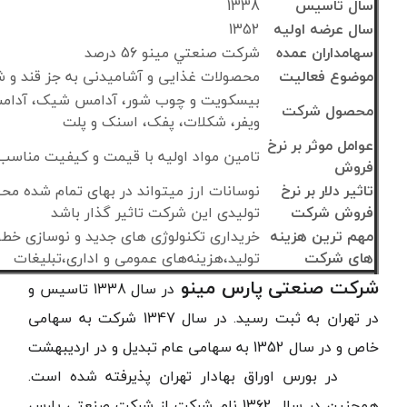
سال تاسیس
1338
سال عرضه اولیه
1352
سهامداران عمده
شركت صنعتي مينو 56 درصد
موضوع فعالیت
محصولات غذایی و آشامیدنی به جز قند و ش
بيسکويت و چوب شور، آدامس شيک، آدام
محصول شرکت
ويفر، شکلات، پفک، اسنک و پلت
عوامل موثر بر نرخ
تامین مواد اولیه با قیمت و کیفیت مناسب
فروش
تاثیر دلار بر نرخ
نوسانات ارز میتواند در بهای تمام شده مح
فروش شرکت
تولیدی این شرکت تاثیر گذار باشد
مهم ترین هزینه
خریداری تکنولوژی های جدید و نوسازی خط
های شرکت
تولید،هزینه‌های عمومی و اداری،تبلیغات
شرکت صنعتی پارس مینو
در سال 1338 تاسیس و
در تهران به ثبت رسید. در سال 1347 شرکت به سهامی
خاص و در سال 1352 به سهامی عام تبدیل و در اردیبهشت
1353 در بورس اوراق بهادار تهران پذیرفته شده است.
همچنین در سال 1362 نام شرکت از شرکت صنعتی پارس