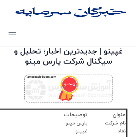
صفحه اصلی
تحلیل سهام بورس تهران
غپینو
غپینو | جدیدترین اخبار؛ تحلیل و
سیگنال شرکت پارس مینو
عنوان
توضیحات
نام شرکت
پارس مینو
نماد
غپینو