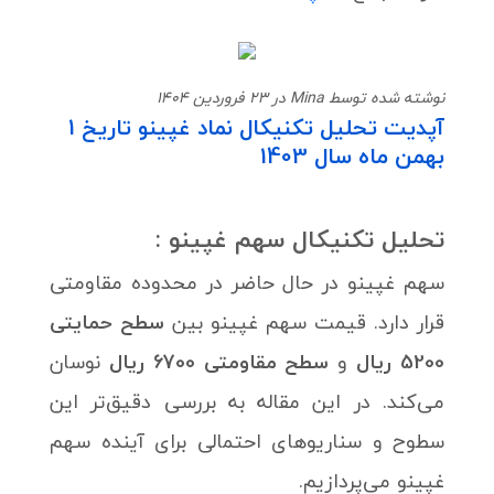
نوشته شده توسط Mina در 23 فروردین 1404
آپدیت تحلیل تکنیکال نماد غپینو تاریخ 1
بهمن ماه سال 1403
تحلیل تکنیکال سهم
غپینو
:
سهم غپینو در حال حاضر در محدوده مقاومتی
قرار دارد. قیمت سهم غپینو بین
سطح حمایتی
5200 ریال
و
سطح مقاومتی 6700 ریال
نوسان
می‌کند. در این مقاله به بررسی دقیق‌تر این
سطوح و سناریوهای احتمالی برای آینده سهم
غپینو می‌پردازیم.