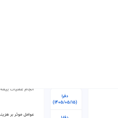
تاثیر
سهام
پروانه فعالیت خود
مرکزی جمهوری اسلام
خدمات بیمه ما
حوزه های اصلی فعا
آخرین آپدیت ها
انجام عملیات بیمه 
دفرا
(1405/05/15)
عوامل موثر بر هزینه
دفارا