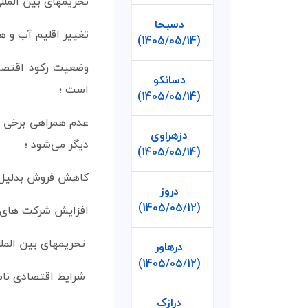
تحریمهای بین الملل
دسبحا
تغییر اقلیم آب و ه
(1405/05/14)
وضعیت رکود اقتصاد
دسانکو
است ؛
(1405/05/14)
عدم همراهی برخی شر
دزهراوی
دیگر می‌شود ؛
(1405/05/14)
کاهش فروش بدلیل ش
دروز
(1405/05/12)
افزایش شرکت های ر
تحریمهای بین الملل
درهاور
(1405/05/12)
شرایط اقتصادی نامن
درازک