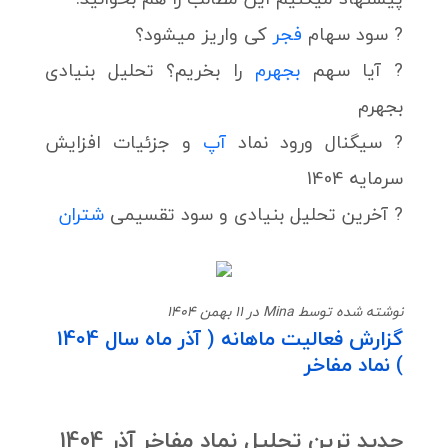
? سود سهام
فجر
کی واریز میشود؟
? آیا سهم
بجهرم
را بخریم؟ تحلیل بنیادی
بجهرم
? سیگنال ورود نماد
آپ
و جزئیات افزایش
سرمایه 1404
? آخرین تحلیل بنیادی و سود تقسیمی
شتران
نوشته شده توسط Mina در 11 بهمن 1404
گزارش فعالیت ماهانه ( آذر ماه سال 1404
) نماد مفاخر
جدید ترین تحلیل نماد مفاخر آذر 1404