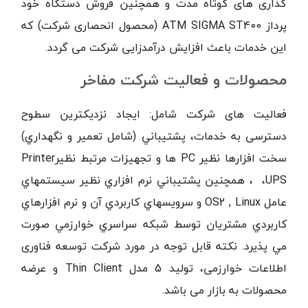
گذاری های کوتاه مدت و همچنین فروش دستگاه خود
پرداز
ATM SIGMA ST400
(محصول انحصاری شرکت) که
این خدمات باعث افزایش درآمدزایی شرکت می گردد.
محصولات و فعالیت شرکت مفاخر
فعالیت های شرکت شامل: ایجاد نزدیکترین سطوح
دسترسی به خدمات، پشتيباني (شامل تعمير و نگهداري)
سخت افزارها نظير
PC
ها و تجهيزات مرتبط نظير
Printer
UPS
،
، همچنين پشتيباني نرم افزاري نظير سيستمهاي
عامل
OS2 , Linux
و سرويسهاي كاربردي آن و نرم افزارهاي
كاربردي مشتريان توسط شبكه سراسري خوارزمي صورت
مي پذيرد.
نکته قابل توجه در مورد شرکت توسعه فناوری
اطلاعات خوارزمی، تولید 5 مدل
Thin Client
و عرضه
محصولات به بازار می باشد.