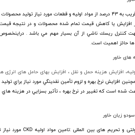
با توجه به این که قریب به 43 درصد از ﻣﻮاد اوﻟﻴﻪ و ﻗﻄﻌﺎت ﻣﻮرد ﻧﻴﺎز ﺗ
 در اﻓﺰاﻳﺶ ﻳﺎ ﻛﺎﻫﺶ ﻗﻴﻤﺖ ﺗﻤﺎم ﺷﺪه ﻣﺤﺼﻮﻻت و در
ﻧﺘﻴﺠﻪ ﻗﻴﻤﺖ 
ﺟﻬﺖ ﻛﻨﺘﺮل رﻳﺴﻚ ﻧﺎﺷﻲ از آن ﺑﺴﻴﺎر ﻣﻬﻢ ﻣﻲ ﺑﺎﺷﺪ . دراﻳﻨﺨﺼﻮص 
ﻫﺎ ﺣﺎﺋﺰ اﻫﻤﻴﺖ اﺳﺖ.
ه های خاور
ولیه، افزایش هزینه حمل و نقل ، افزایش بهای حامل های انرژی 
چنین افزایش نرخ بهره و ﻟﺰوم ﺗﺄﻣﻴﻦ ﻧﻘﺪﻳﻨﮕﻲ ﻣﻮرد ﻧﻴﺎز ﺑﺮاي ﺗﻮﻟﻴﺪ
ﺑﺎﻋﺚ ﺷﺪه اﺳﺖ ﻛﻪ ﺗﻐﻴﻴﺮ در ﻧﺮخ ﺑﻬﺮه ، ﺗﺄﺛﻴﺮ ﺑﺴﺰاﻳﻲ در ﻫﺰﻳﻨﻪ ﻫ
سودو زیان خاور
تغییرات مقررات دولتی و ت