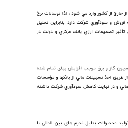
ﻮﻟﻴﺪ ﻣﺤﺼﻮﻻت از ﺧﺎرج از ﻛﺸﻮر وارد ﻣﻲ ﺷﻮد ، ﻟﺬا ﻧﻮﺳﺎﻧﺎت ﻧﺮخ
ﻓﺮوش و ﺳﻮدآوري ﺷﺮﻛﺖ دارد .ﺑﻨﺎﺑﺮاﻳﻦ ﺗﺤﻠﻴﻞ
ﺗﺄﺛﻴﺮ ﺗﺼﻤﻴﻤﺎت ارزي ﺑﺎﻧﻚ ﻣﺮﻛﺰي و دوﻟﺖ در
همچون گاز و برق موجب افزایش بهای تمام شده
 از ﻃﺮﻳﻖ اﺧﺬ ﺗﺴﻬﻴﻼت ﻣﺎﻟﻲ از ﺑﺎﻧﻜﻬﺎ و ﻣﺆﺳﺴﺎت
ﺎي ﻣﺎﻟﻲ و در ﻧﻬﺎﻳﺖ ﻛﺎﻫﺶ ﺳﻮدآوري ﺷﺮﻛﺖ داﺷﺘﻪ
حریم های بین المللی :تامین مواد اولیه CKD مورد نیاز تولید محصولات بدلیل تحرم های بین المللی با