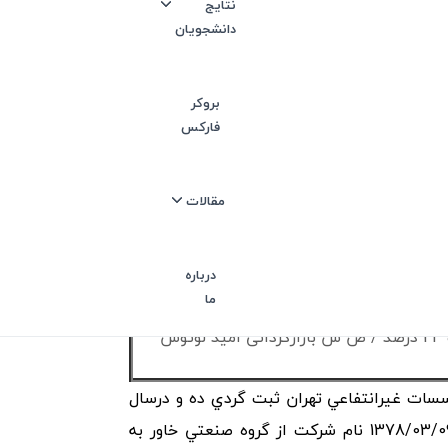
نتایج
دانشجویان
بروکر
ی
فارکس
مقالات
شرکت خواهد شد
درباره
ما
شرکت سرمایه گذاری سمند 23 درصد / شرکت ایران خودرو 24 درصد / ص س بازارگردانی امید لوتوس
شرکتها و موسسات غيرانتفاعي تهران ثبت گردي ده و درسال
1339 به بهره برداري رسيده است.مطابق صورتجلسه مجمع عمومي فوق العاده مورخ 1378/03/09 نام شرکت از گروه صنعتي خاور به