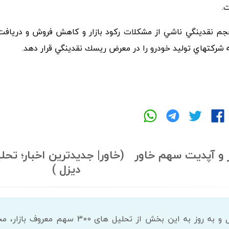
.
 ﻧﻘﺪﻳﻨﮕﻲ ﻧﺎﺷﻲ از ﻣﺸﻜﻼت رﻛﻮد ﺑﺎزار و ﻛﺎﻫﺶ ﻓﺮوش و درﻳﺎﻓﺖ 
 ﺷﺮﻛﺘﻬﺎي ﺗﻮﻟﻴﺪ ﺧﻮدرو را در ﻣﻌﺮض رﻳﺴﻚ ﻧﻘﺪﻳﻨﮕﻲ ﻗﺮار دهد.
ر و آپدیت سهم خاور (خاور| جدیدترین اخبار؛ تحل
دیزل )