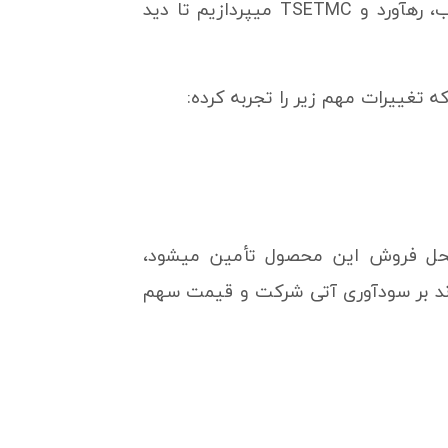
در این گزارش به جدیدترین تحلیل خاور طبق اطلاعیه های کدال، سهامیاب، رهآورد و TSETMC میپردازیم تا دید
ل فروش این محصول تأمین میشود،
اند بر سودآوری آتی شرکت و قیمت سهم