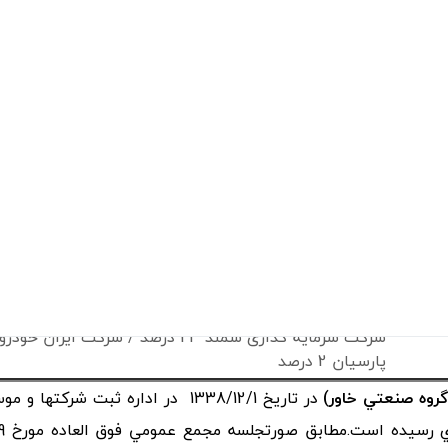
اسفند ماه 1338
اسفند ماه 1372
خودرو و ساخت قطعات
خ فروش
هیئت مدیره شرکت و دخالت دولت جهت نرخ گذاری دستور
انواع خودرو های سنگین و نیمه سنگین
مواد مستقیم مصرفی
فروش
افزایش نرخ دلار منجر به رشد بهای تمام شده محصولات 
های
مواد مستقیم مصرفی و سربار تولید
پارسیان 2 درصد
روه صنعتي خاور)
در تاريخ 1338/12/1 در اداره ثبت 