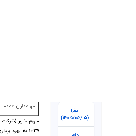
سال تاسیس
سال عرضه اولیه
موضوع فعالیت
عوامل موثر بر نر
محصول شرکت
مواد اولیه شرکت
تاثیر دلار بر نرخ 
شرکت
مهم ترین هزینه 
آخرین آپدیت ها
شرکت
سهامداران عمده
دفرا
(1405/05/15)
سهم خاور (شرکت گ
دفارا