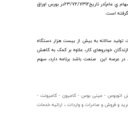
شرکت ايران خودروديزل (سهامي عام)تغيير يافته است.سهام شرکت ايران خودروديزل(سهام ي عام)در تاريخ23/72/7312در بورس اوراق
 گرفته است.
 تولید سالانه به بیش از بیست هزار دستگاه
ازندگان خودروهای کار، علاوه بر کمک به کاهش
ن در عرصه این صنعت باشد برنامه دارد، سهم
 اتوبوس - مینی بوس - کامیون - کامیونت -
رید و فروش و صادرات و واردات ، ارائیه خدمات