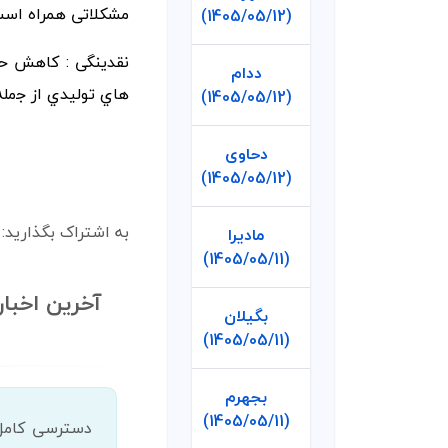
مشکلاتی همراه است
(1405/05/12)
نقدینگی :
ﻛﺎﻫﺶ ﺣﺠﻢ
ددام
ﻫﺎي ﺗﻮﻟﻴﺪي از ﺟمله
(1405/05/12)
دحاوی
(1405/05/12)
به اشتراک بگذارید:
مادیرا
(1405/05/11)
آخرین اخبا
بگیلان
(1405/05/11)
بجهرم
(1405/05/11)