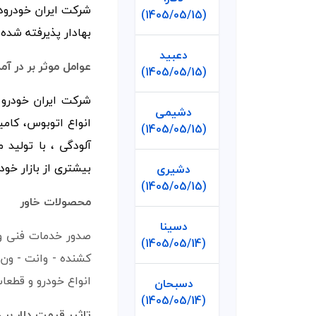
(1405/05/15)
بهادار پذيرفته شده 
دعبید
عوامل موثر بر در آم
(1405/05/15)
شرکت ایران خودرو 
دشیمی
انواع اتوبوس، کامی
(1405/05/15)
آلودگی ، با تولید
بیشتری از بازار خو
دشیری
(1405/05/15)
محصولات خاور
دسینا
صدور خدمات فنی و
(1405/05/14)
کشنده - وانت - ون 
انواع خودرو و قطعا
دسبحان
(1405/05/14)
تاثیر قیمت دلار بر خ