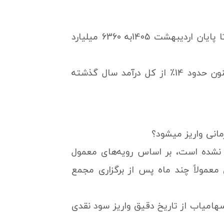
طبق گزارش های منتشرشده در کدال، مجموع درآمد عملیاتی این شرکت تا پایان اردیبهشت 1405به 6360 میلیارد
این رقم در مقایسه با مدت مشابه رشد 65 درصدی را نشان میدهد و تاکنون حدود 14٪ از کل درآمد سال گذشته
انی واریز میشود؟
 نشده است، بر اساس رویه‌های معمول
شرشده در سامانه کدال و tsetmc، سود نقدی معمولاً چند ماه پس از برگزاری مجمع
سهامیاب از تاریخ دقیق واریز سود نقدی