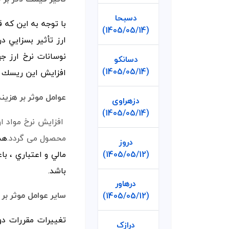
دسبحا
(1405/05/14)
ارز ﺗﺄﺛﻴﺮ ﺑﺴﺰاﻳﻲ
ﻧﻮﺳﺎﻧﺎت ﻧﺮخ ارز 
دسانکو
(1405/05/14)
اﻓﺰاﻳﺶ اﻳﻦ رﻳﺴﻚ 
عوامل موثر بر هزین
دزهراوی
(1405/05/14)
افزایش نرخ مواد ا
محصول می گردد.
هم
دروز
ﻣﺎﻟﻲ و اﻋﺘﺒﺎري ، 
(1405/05/12)
ﺑﺎﺷﺪ.
درهاور
سایر عوامل موثر بر 
(1405/05/12)
درازک