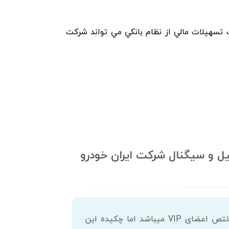
ﺗﺴﻬﻴﻼت ﻣﺎﻟﻲ از ﻧﻈﺎم ﺑﺎﻧﻜﻲ ﻣﻲ ﺗﻮاﻧﺪ ﺷﺮﻛﺖ
یل و سیگنال شرکت ایران خودرو
دسترسی کامل و به روز به این بخش از تحلیل های 300 سهم معروف بازار، مختص اعضای VIP میباشد اما چکیده این