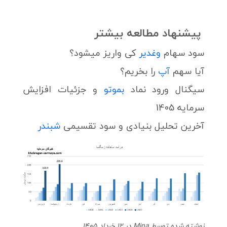
پیشنهاد مطالعه بیشتر
سود سهام
وغدیر
کی واریز میشود؟
آیا سهم
آپ
را بخریم؟
سیگنال ورود نماد
بموتو
و جزئیات افزایش
سرمایه 1405
آخرین تحلیل بنیادی و سود تقسیمی
شبندر
نوشته شده توسط Mina در 12 خرداد 1405