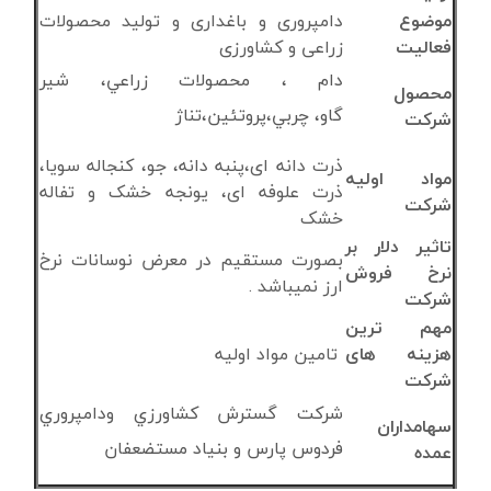
موضوع
دامپروری و باغداری و تولید محصولات
فعالیت
زراعی و کشاورزی
دام ، محصولات زراعي، شير
محصول
گاو، چربي،پروتئين،تناژ
شرکت
ذرت دانه ای،پنبه دانه، جو، کنجاله سویا،
مواد اولیه
ذرت علوفه ای، یونجه خشک و تفاله
شرکت
خشک
تاثیر دلار بر
بصورت مستقیم در معرض نوسانات نرخ
نرخ فروش
ارز نمیباشد .
شرکت
مهم ترین
هزینه های
تامین مواد اولیه
شرکت
شركت گسترش كشاورزي ودامپروري
سهامداران
فردوس پارس و بنیاد مستضعفان
عمده